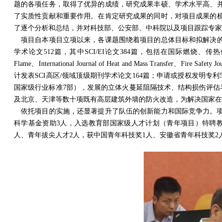
题的各项任务，取得了优异的成绩，研究成果丰硕、学术水平高、
了实质性贡献和重要作用。在肯定研究成果的同时，对项目成果的
了逐个分析和总结，并对科技部、公安部、中科院以及项目跟踪专家
项目自本项目立项以来，各课题围绕着项目的总体目标和拟解决的
学术论文512篇，其中SCI/EI论文384篇，包括在国际燃烧、传热传质、火灾科学领域
Flame、International Journal of Heat and Mass Transfer、Fire
计发表SCI高区/领域顶级期刊学术论文164篇；申请或授权发明
国家级行业标准7部），发展的立体火蔓延阻隔技术、结构损伤评估
及北京、天津等数十项既有高层建筑外墙的防火改造，为解决国家在
依托项目的实施，还显著提升了队伍的创新能力和国际竞争力。项
科学基金资助3人，入选教育部国家级人才计划（青年项目）特聘教
人、青年拔尖人才2人，获中国青年科技奖1人、安徽省青年科技奖