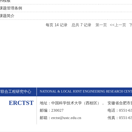
书模板
课题管理条例
课题简介
每页
14
记录
总共
7
记录
第一页
<<上一页
方联合工程研究中心
NATIONAL & LOCAL JOINT ENGINEERING RESEARCH CEN
ERCTST
地址：中国科学技术大学（西校区），
安徽省合肥市黄
邮编：230027
电话：0551-63
邮箱：erctst@ustc.edu.cn
传真：0551-63